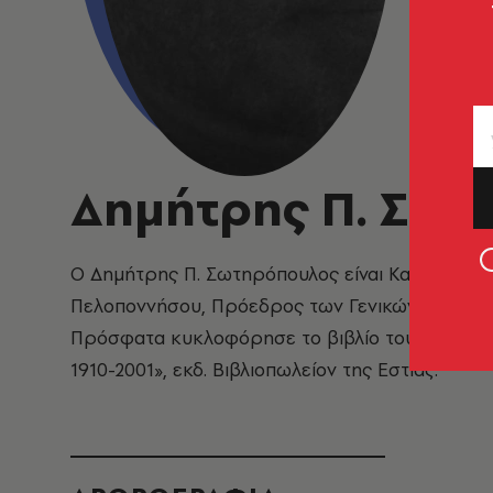
Δημήτρης Π. Σω
Ο Δημήτρης Π. Σωτηρόπουλος είναι
Καθηγητής 
Πελοποννήσου, Πρόεδρος των Γενικών Αρχείω
Πρόσφατα κυκλοφόρησε το βιβλίο του «Φάσεις κ
1910-2001», εκδ. Βιβλιοπωλείον της Εστίας.