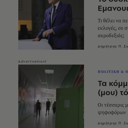
Εμανου
Τι θέλει να 
εκλογές, σε σ
ακροδεξιάς;
Δημήτρης Π. 
ΠΟΛΙΤΙΚΗ & 
Τα κόμμ
(μου) τ
Οι τέσσερις 
ψηφοφόρων
Δημήτρης Π. 