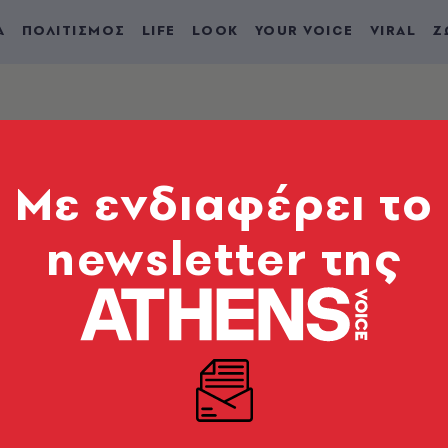
Α
ΠΟΛΙΤΙΣΜΟΣ
LIFE
LOOK
YOUR VOICE
VIRAL
Ζ
Mε ενδιαφέρει το
newsletter της