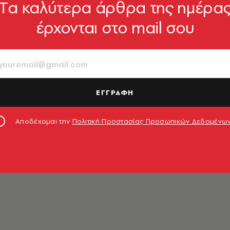
Tα καλύτερα άρθρα της ημέρα
έρχονται στο mail σου
τηρόπουλος
ΕΓΓΡΑΦΗ
Αποδέχομαι την
Πολιτική Προστασίας Προσωπικών Δεδομένω
Σύγχρονης Πολιτικής Ιστορίας στο Πανεπιστήμιο
ν του Κράτους
και Γραμματέας Σύνταξης της ΝΕΑΣ ΕΣΤΙΑ
αι αντιφάσεις του ελληνικού κράτους στον εικοστό αι