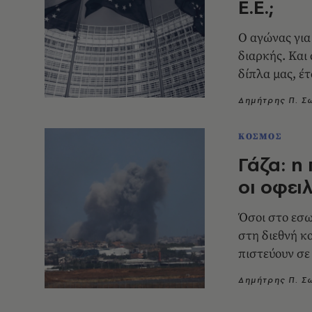
Ε.Ε.;
Ο αγώνας για
διαρκής. Και 
δίπλα μας, έτ
μας αλώσουν
Δημήτρης Π. 
ΚΟΣΜΟΣ
Γάζα: η
οι οφει
Όσοι στο εσω
στη διεθνή κ
πιστεύουν σε
παλαιστινιακ
Δημήτρης Π. 
παγίδα των 