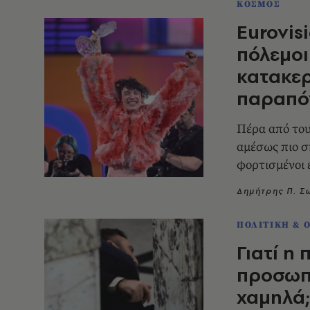
ΚΟΣΜΟΣ
Eurovisi
πόλεμοι
κατακερ
παραπό
Πέρα από του
αμέσως πιο σ
φορτισμένοι ε
πόλεμοι
Δημήτρης Π. 
ΠΟΛΙΤΙΚΗ & 
Γιατί η 
προσωπι
χαμηλά;