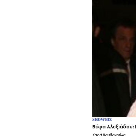
SHOWBIZ
Βέφα Αλεξιάδου:
Χαρά Βαμβακούλα