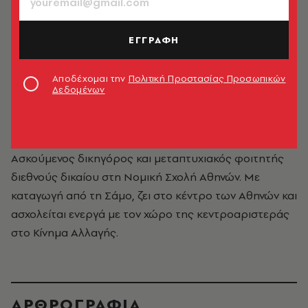
ΕΓΓΡΑΦΗ
Αποδέχομαι την
Πολιτική Προστασίας Προσωπικών
Δεδομένων
Ηλίας Πατλάκας
Ασκούμενος δικηγόρος και μεταπτυχιακός φοιτητής
διεθνούς δικαίου στη Νομική Σχολή Αθηνών. Με
καταγωγή από τη Σάμο, ζει στο κέντρο των Αθηνών και
ασχολείται ενεργά με τον χώρο της κεντροαριστεράς
στο Κίνημα Αλλαγής.
ΑΡΘΡΟΓΡΑΦΙΑ