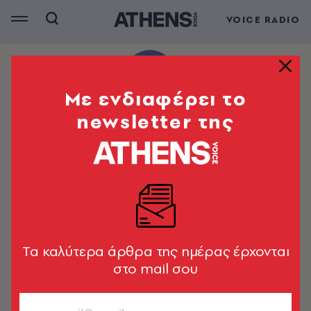
VOICE RADIO
Mε ενδιαφέρει το
newsletter της
Tα καλύτερα άρθρα της ημέρας έρχονται
στο mail σου