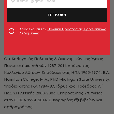
ΕΓΓΡΑΦΗ
Αποδέχομαι την
Πολιτική Προστασίας Προσωπικών
Δεδομένων
Λυκούργος Λιαρόπουλος
Ομ. Καθηγητής Πολιτικής & Οικονομικών της Υγείας
Πανεπιστήμιο Αθηνών 1987-2011. Απόφοιτος
Κολλεγίου Αθηνών. Σπούδασε στις ΗΠΑ 1963-1974, B.Α.
Hamilton College, M.A., PhD Michigan State University.
Υποδιοικητής ΙΚΑ 1984-87, Ιδρυτικός Πρόεδρος Α΄
Πε.Σ.Υ.Π Αττικής 2000-2003. Εκπρόσωπος Υπ. Υγείας
στον ΟΟΣΑ 1994-2014. Συγγραφέας έξι βιβλίων και
αρθρογράφος.