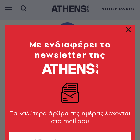
VOICE RADIO
Mε ενδιαφέρει το
newsletter της
Tα καλύτερα άρθρα της ημέρας έρχονται
στο mail σου