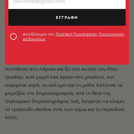
ΕΓΓΡΑΦΗ
Αποδέχομαι την
Πολιτική Προστασίας Προσωπικών
Δεδομένων
Λίνα Μανδράκου
Γεννήθηκε στη Λάρισα και ζει στο Ακταίο του Ρίου
(Αχαΐας). Από μικρή είχε έφεση στο μπαλέτο, τον
σύγχρονο χορό, το κολύμπι και τη μόδα. Κόλλησε το
μικρόβιο της δημοσιογραφίας από τη θεία της
(παλαίμαχη δημοσιογράφος πια), λατρεύει τα κλαμπ,
το τραγούδι «Barbie Girl» των Aqua και το περιοδικό
SOUL.