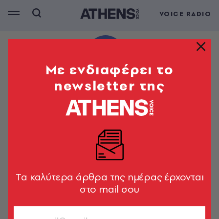
VOICE RADIO
Mε ενδιαφέρει το
newsletter της
Tα καλύτερα άρθρα της ημέρας έρχονται
στο mail σου