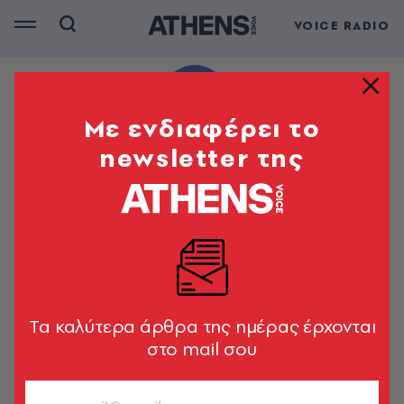
VOICE RADIO
Mε ενδιαφέρει το
newsletter της
Tα καλύτερα άρθρα της ημέρας έρχονται
στο mail σου