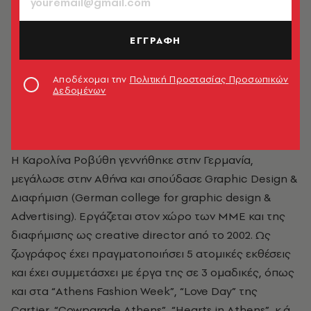
ΕΓΓΡΑΦΗ
Αποδέχομαι την
Πολιτική Προστασίας Προσωπικών
Δεδομένων
Καρολίνα Ροβύθη
Η Καρολίνα Ροβύθη γεννήθηκε στην Γερμανία,
μεγάλωσε στην Αθήνα και σπούδασε Graphic Design &
Διαφήμιση (German college for graphic design &
Advertising). Εργάζεται στον χώρο των ΜΜΕ και της
διαφήμισης ως creative director από το 2002. Ως
ζωγράφος έχει πραγματοποιήσει 5 ατομικές εκθέσεις
και έχει συμμετάσχει με έργα της σε 3 ομαδικές, όπως
και στα “Athens Fashion Week”, “Love Day” της
Cartier, “Cowparade Athens”, “Hearts in Athens”, κ.ά.