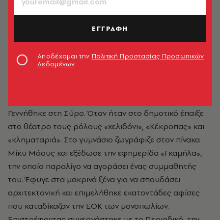
ΕΓΓΡΑΦΗ
Αποδέχομαι την
Πολιτική Προστασίας Προσωπικών
Δεδομένων
Βαγγέλης Περρής
Γεννήθηκε στη Σύρο. Όταν ήταν στο δημοτικό έπαιξε
στο θέατρο τους ρόλους «χελιδόνι», «Κέκροπας» και
«κληματαριά». Στο γυμνάσιο ζωγράφιζε στον πίνακα
Μίκυ Μάους και εξέδωσε την εφημερίδα «Γκαμήλα»,
την οποία παραλίγο να αγοράσει ένας συμμαθητής
του. Έφυγε στα μακρινά ξένα για να σπουδάσει
αρχιτεκτονική και επιμελήθηκε εκατοντάδες αφίσες
που καταδίκαζαν την ΕΟΚ των μονοπωλίων.
Επιστρέφοντας συνεργάστηκε με το Περιοδικό, την