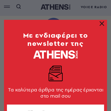
VOICE RADIO
Mε ενδιαφέρει το
newsletter της
Tα καλύτερα άρθρα της ημέρας έρχονται
στο mail σου