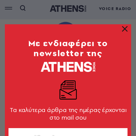
VOICE RADIO
Mε ενδιαφέρει το
newsletter της
Tα καλύτερα άρθρα της ημέρας έρχονται
στο mail σου