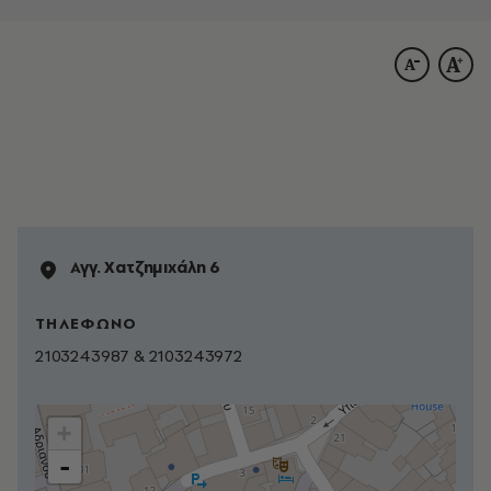
Αγγ. Χατζημιχάλη 6
ΤΗΛΕΦΩΝΟ
2103243987 & 2103243972
+
-