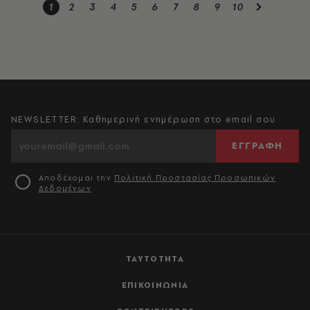
1
2
3
4
5
6
7
8
9
10
NEWSLETTER: Καθημερινή ενημέρωση στο email σου
ΕΓΓΡΑΦΗ
Αποδέχομαι την
Πολιτική Προστασίας Προσωπικών
Δεδομένων
ΤΑΥΤΟΤΗΤΑ
ΕΠΙΚΟΙΝΩΝΙΑ