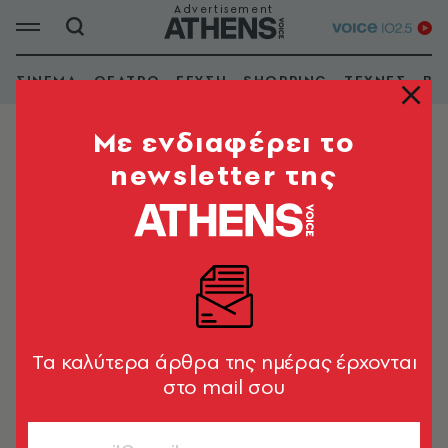
ΣΙΝΕΜΑ
ΘΕΑΤΡΟ
ΓΕΥΣΗ
SHOPPING
ΤΕΧΝΕΣ
ΒΙ
Mε ενδιαφέρει το
newsletter της
ΓΚΑΛΕΡΙ
Εμφάνιση φίλτρων
Tα καλύτερα άρθρα της ημέρας έρχονται
στο mail σου