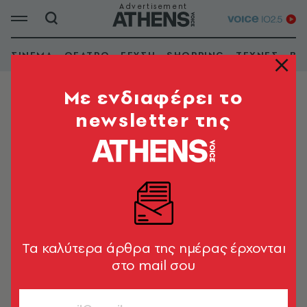
ΣΙΝΕΜΑ
ΘΕΑΤΡΟ
ΓΕΥΣΗ
SHOPPING
ΤΕΧΝΕΣ
ΒΙ
Mε ενδιαφέρει το
newsletter της
ΗΛΕΚΤΡΙΚΑ ΕΙΔΗ
Εμφάνιση φίλτρων
Tα καλύτερα άρθρα της ημέρας έρχονται
στο mail σου