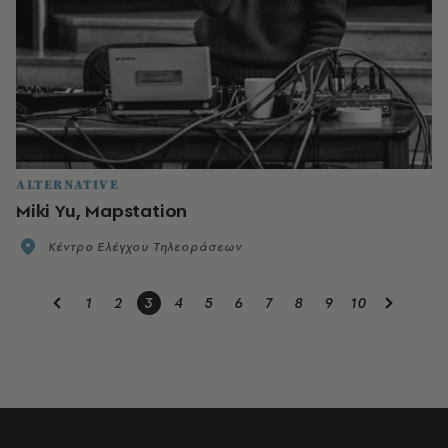
ALTERNATIVE
Miki Yu, Mapstation
Κέντρο Ελέγχου Τηλεοράσεων
1
2
3
4
5
6
7
8
9
10