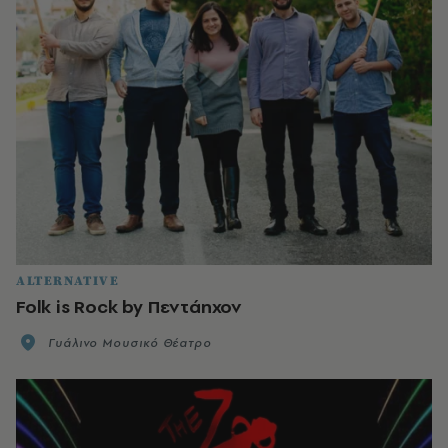
ALTERNATIVE
Folk is Rock by Πεντάηχον
Γυάλινο Μουσικό Θέατρο