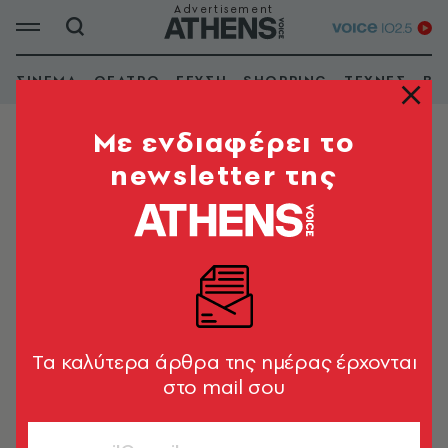
ΣΙΝΕΜΑ
ΘΕΑΤΡΟ
ΓΕΥΣΗ
SHOPPING
ΤΕΧΝΕΣ
ΒΙ
Mε ενδιαφέρει το
newsletter της
ALTERNATIVE
Εμφάνιση φίλτρων
Tα καλύτερα άρθρα της ημέρας έρχονται
στο mail σου