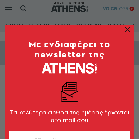
ΣΙΝΕΜΑ
ΘΕΑΤΡΟ
ΓΕΥΣΗ
SHOPPING
ΤΕΧΝΕΣ
ΒΙ
Mε ενδιαφέρει το
newsletter της
Εμφάνιση φίλτρων
Οι PAGAN στην Τεχνόπολη Δήμου
Αθηναίων
Tα καλύτερα άρθρα της ημέρας έρχονται
στο mail σου