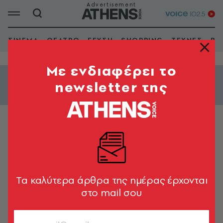
ΣΙΝΕΜΑ
ΘΕΑΤΡΟ
ΓΕΥΣΗ
SHOPPING
ΤΕΧΝΕΣ
ΒΙ
Mε ενδιαφέρει το
newsletter της
Εμφάνιση φίλτρων
Ο Yung στο Penthouse
Tα καλύτερα άρθρα της ημέρας έρχονται
στο mail σου