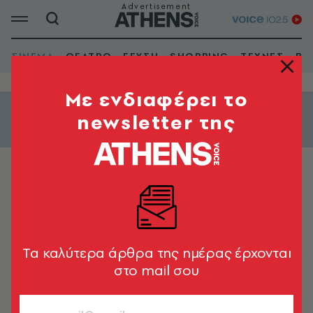
ΣΙΝΕΜΑ
ΘΕΑΤΡΟ
ΓΕΥΣΗ
SHOPPING
ΤΕΧΝΕΣ
ΒΙ
Mε ενδιαφέρει το
newsletter της
Εμφάνιση φίλτρων
ΔΡΑΜΑΤΙΚΗ
Aquarius
Aquarius
Tα καλύτερα άρθρα της ημέρας έρχονται
στο mail σου
2016 | Έγχρ. | Διάρκεια: 140'