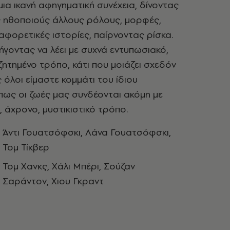
ια ικανή αφηγηματική συνέχεια, δίνοντας
ς ηθοποιούς άλλους ρόλους, μορφές,
αφορετικές ιστορίες, παίρνοντας ρίσκα.
ήγοντας να λέει με συχνά εντυπωσιακό,
εζητημένο τρόπο, κάτι που μοιάζει σχεδόν
 όλοι είμαστε κομμάτι του ίδιου
πως οι ζωές μας συνδέονται ακόμη με
, άχρονο, μυστικιστικό τρόπο.
Άντι Γουατσόφσκι, Λάνα Γουατσόφσκι,
Τομ Τίκβερ
Τομ Χανκς, Χάλι Μπέρι, Σούζαν
Σαράντον, Χιου Γκραντ