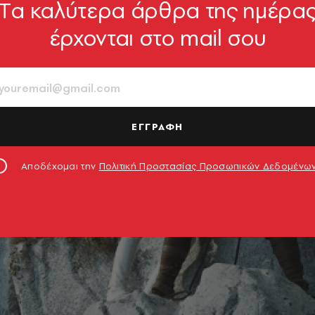
Tα καλύτερα άρθρα της ημέρα
έρχονται στο mail σου
ΕΓΓΡΑΦΗ
Αποδέχομαι την
Πολιτική Προστασίας Προσωπικών Δεδομένω