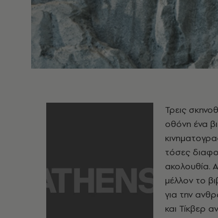
Τρεις σκηνο
οθόνη ένα β
κινηματογρα
τόσες διαφο
ακολουθία. 
μέλλον το βι
για την ανθρ
και Τίκβερ α