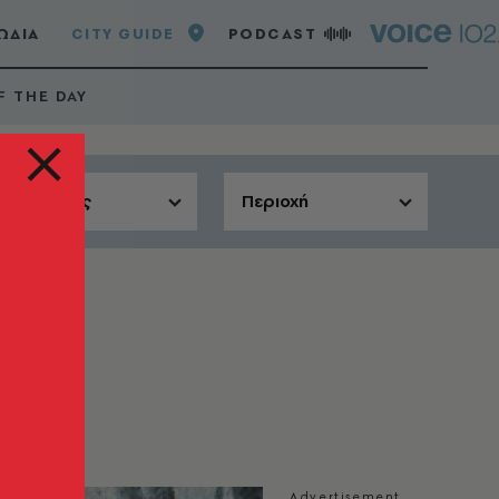
ΩΔΙΑ
CITY GUIDE
PODCAST
F THE DAY
Αίθουσες
Περιοχή