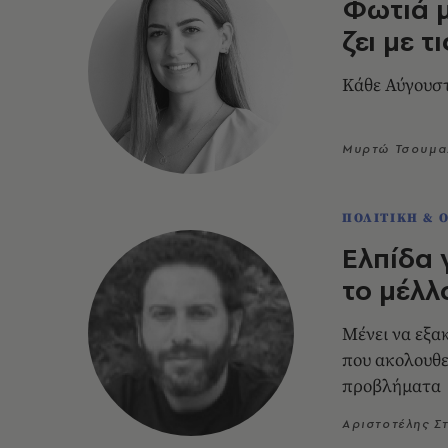
Φωτιά μ
ζει με τ
Κάθε Αύγουστ
Μυρτώ Τσουμα
ΠΟΛΙΤΙΚΗ & 
Ελπίδα 
το μέλλ
Μένει να εξα
που ακολουθε
προβλήματα
Αριστοτέλης Σ