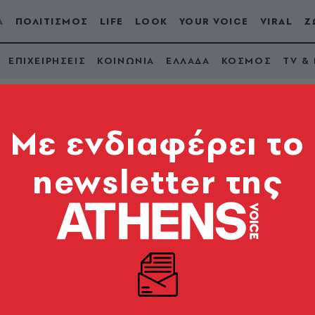
Α
ΠΟΛΙΤΙΣΜΟΣ
LIFE
LOOK
YOUR VOICE
VIRAL
Ζ
ΕΠΙΧΕΙΡΗΣΕΙΣ
ΚΟΙΝΩΝΙΑ
ΕΛΛΑΔΑ
ΚΟΣΜΟΣ
TV &
Mε ενδιαφέρει το
newsletter της
ΑΦΟΣ
Οδυσσέας δεν ήταν ποτέ
, πώς περιμένουμε να είναι
η Οδύσσεια;