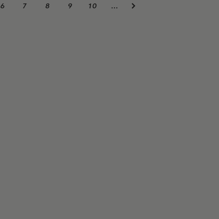
6
7
8
9
10
…