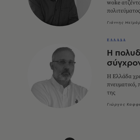
woke ατζέντα
πολιτεύματο
Γιάννης Μεϊμά
ΕΛΛΑΔΑ
Η πολυδ
σύγχρο
Η Ελλάδα χρε
πνευματικό, 
της
Γιώργος Καφφ