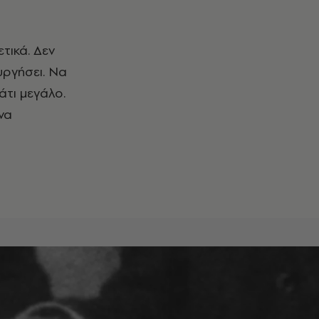
τικά. Δεν
υργήσει. Να
κάτι μεγάλο.
να