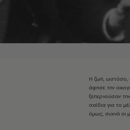
Η ζωή, ωστόσο, δεν του χάρισε εύκολα ξεκινήματα. Ο θάνατος του πατέρα του
άφησε την οικογ
ξεπερνούσαν την 
σχέδια για το μέ
όμως, συχνά οι 