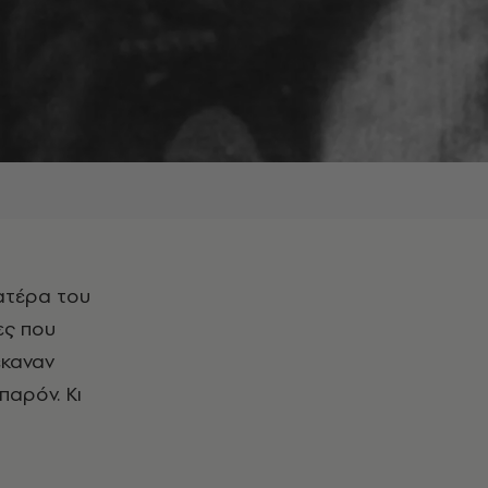
ες που
έκαναν
παρόν. Κι