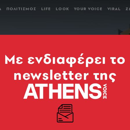
Α
ΠΟΛΙΤΙΣΜΟΣ
LIFE
LOOK
YOUR VOICE
VIRAL
Ζ
Mε ενδιαφέρει το
newsletter της