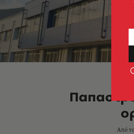
Παπαστρά
ο
Από το