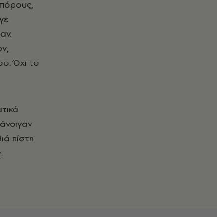
μπόρους,
γε
αν.
ν,
ρο. Όχι το
ατικά
 άνοιγαν
θιά πίστη
.