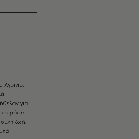
λά
ήθελαν για
ν το ράσο
ήσυχη ζωή.
Αυτά