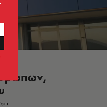
ς
ν
νθρώπων,
υ
ύριο