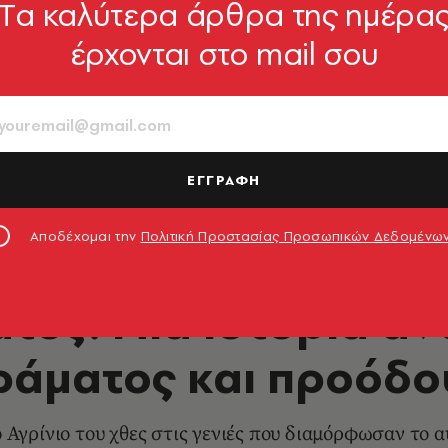
Tα καλύτερα άρθρα της ημέρα
έρχονται στο mail σου
ΕΓΓΡΑΦΗ
Αποδέχομαι την
Πολιτική Προστασίας Προσωπικών Δεδομένω
SMART LIFE
τος: Μια ιστορία α
ράματος και προόδο
 Αγρίνιο του χθες στις γενιές που διαμόρφωσαν το α