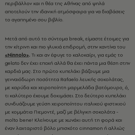
περιβάλλον και η θέα της Αθήνας από ψηλά
αποτελούν την ιδανική ατμόσφαιρα για να διαβάσεις
το αγαπημένο σου βιβλίο.
Μετά από αυτό το σύντομα break, είμαστε έτοιμες για
την κίτρινη και πιο γλυκιά επιδρομή,
στην καντίνα του
«Ninnolo»
.
Τι και αν έφυγε το καλοκαίρι, για εμάς το
gelato δεν έχει εποχή αλλά θα έχει πάντα μια θέση στην
καρδιά μας. Στο πρώτο κυπελάκι βάζουμε μια
γενναιόδωρη ποσότητα Rafaelo λευκής σοκολάτας,
με καρύδα και χειροποίητη μαρμελάδα βατόμουρο, ό,
τι καλύτερο έχουμε δοκιμάσει. Στο δεύτερο κυπελάκι
συνδυάζουμε γεύση χειροποίητου ιταλικού φιστικιού
με κομμάτια Πιεμοντέ, μαζί με βέλγικη σοκολάτα -
molto bene! Κλείνουμε με χωνάκι αυτή τη φορά και
έναν λαχταριστό βόλο μπισκότο cinnamon ή αλλιώς