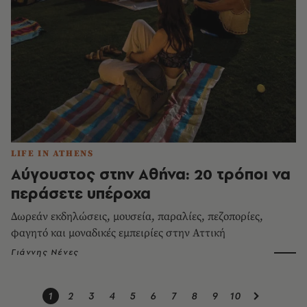
LIFE IN ATHENS
Αύγουστος στην Αθήνα: 20 τρόποι να
περάσετε υπέροχα
Δωρεάν εκδηλώσεις, μουσεία, παραλίες, πεζοπορίες,
φαγητό και μοναδικές εμπειρίες στην Αττική
Γιάννης Νένες
1
2
3
4
5
6
7
8
9
10