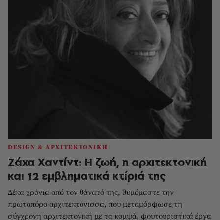
DESIGN & ΑΡΧΙΤΕΚΤΟΝΙΚΗ
Ζάχα Χαντίντ: Η ζωή, η αρχιτεκτονική
και 12 εμβληματικά κτίριά της
Δέκα χρόνια από τον θάνατό της, θυμόμαστε την
πρωτοπόρο αρχιτεκτόνισσα, που μεταμόρφωσε τη
σύγχρονη αρχιτεκτονική με τα κομψά, φουτουριστικά έργα