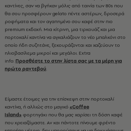
καντίνες, σαν να βγήκαν μόλις από ταινία των 80s που
θα σου προσφέρουν gelato πέντε αστέρων, δροσερά
ροφήματα και τον αγαπημένο σου καφέ στην πιο
premium εκδοχή.
Μια κίτρινη, μια τιρκουάζ και μια
πορτοκαλί καντίνα να αγκαλιάζουν
το νέο μπαλκόνι
στο
οποίο ήδη συζητάνε, ξεκουράζονται και χαζεύουν το
ηλιοβασίλεμα μικροί και μεγάλοι. Extra
info:
Προσθέστε το στην λίστα σας με τα μέρη για
πρώτο ραντεβού
.
Είμαστε έτοιμες για την επίσκεψη στην πορτοκαλί
καντίνα, ή αλλιώς στο μαγικό
«
Coffee
Island
»
φορτηγάκι που θα μας χαρίσει τη δόση καφέ
που χρειαζόμαστε. Αν και πάντοτε πίνουμε φρέντο
εσπρέσο μέτριο, δεν μπορούσαμε να μη δοκιμάσουμε