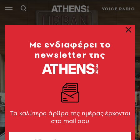
VOICE RADIO
Mε ενδιαφέρει το
newsletter της
Tα καλύτερα άρθρα της ημέρας έρχονται
στο mail σου