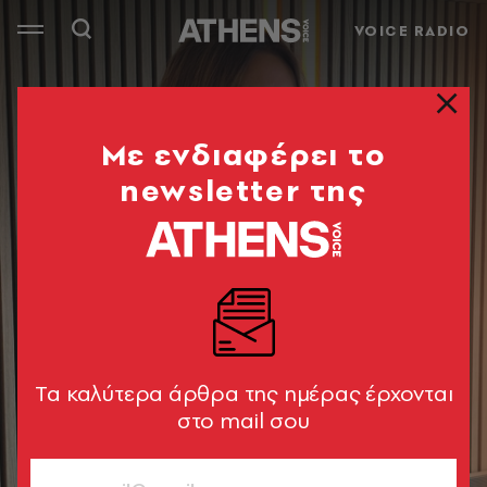
VOICE RADIO
Mε ενδιαφέρει το
newsletter της
Tα καλύτερα άρθρα της ημέρας έρχονται
στο mail σου