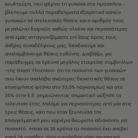
κουλτούρα, που φέρνει τη γυναίκα στο προσκήνιο –
βλέπουμε πολλά παραδείγματα εξαιρετικά ικανών
γυναικών σε στελεχιακές θέσεις και ο αριθμός τους
μεγαλώνει διαρκώς καθώς ολοένα και περισσότερες
από εμάς ανταγωνιζόμαστε επί ίσοις όροις τους
άνδρες συναδέλφους μας, διεκδικούμε και
αναλαμβάνουμε θέσεις ευθύνης. Διαβάζω, για
παράδειγμα, σε έρευνα μεγάλης εταιρείας συμβούλων
-της Grant Thornton- ότι το ποσοστό των γυναικών
που έχουν αναλάβει ανώτερες διοικητικές θέσεις σε
επιχειρήσεις φτάνει στο 33,5% παγκοσμίως και στο
35% στην Ε.Ε. σημειώνοντας σημαντική αύξηση το
τελευταίο έτος. Μιλάμε για περισσότερες από μία στις
τρεις θέσεις, κάτι που όταν ξεκινούσα την
επαγγελματική μου καριέρα θεωρείτο αδιανόητο για
ποσοστό.
Μέσα σε 20 χρόνια το ποσοστό έχει ανεβεί
κατά 14 μονάδες, άρα η πρόοδος είναι σημαντική.