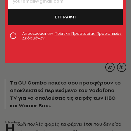
ΕΓΓΡΑΦΗ
Αποδέχομαι την
Πολιτική Προστασίας Προσωπικών
Δεδομένων
Tα CU Combo πακέτα σου προσφέρουν το
αποκλειστικό περιεχόμενο του Vodafone
TV για να απολαύσεις τις σειρές των HBO
και Warner Bros.
Η
ζωή πολλές φορές τα φέρνει έτσι που δεν είσαι