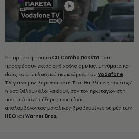
Για πρώτη φορά τα
CU C
ombo πακέτα
σου
προσφέρουν εκτός από χρόνο ομιλίας, μηνύματα και
data, το αποκλειστικό περιεχόμενο του
Vodafone
TV
για να μην βαριέσαι ποτέ. Έτσι θα βλέπεις πρώτος/
η όσα θέλουν όλοι να δουν, σαν τον πρωταγωνιστή
που από πάντα ήξερες πως είσαι,
απολαμβάνοντας
μ
οναδικές βραβευμένες
σειρές των
HBO
και
Warner Bros
.