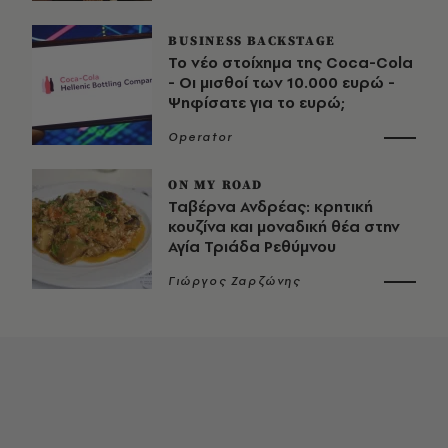
BUSINESS BACKSTAGE
Το νέο στοίχημα της Coca-Cola
- Οι μισθοί των 10.000 ευρώ -
Ψηφίσατε για το ευρώ;
Operator
ON MY ROAD
Ταβέρνα Ανδρέας: κρητική
κουζίνα και μοναδική θέα στην
Αγία Τριάδα Ρεθύμνου
Γιώργος Ζαρζώνης