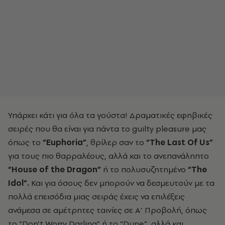
Υπάρχει κάτι για όλα τα γούστα! Δραματικές εφηβικές
σειρές που θα είναι για πάντα το guilty pleasure μας
όπως το
“Euphoria”
, θρίλερ σαν το
“The Last Of Us”
για τους πιο θαρραλέους, αλλά και το ανεπανάληπτο
“House of the Dragon”
ή το πολυσυζητημένο
“The
Idol”.
Και για όσους δεν μπορούν να δεσμευτούν με τα
πολλά επεισόδια μιας σειράς έχεις να επιλέξεις
ανάμεσα σε αμέτρητες ταινίες σε Α’ Προβολή, όπως
το “Don’t Worry Darling” ή το “Dune”, αλλά και