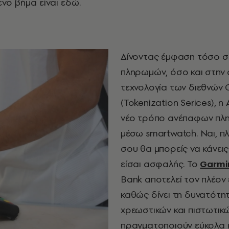
νο βήμα είναι εδώ.
Δίνοντας έμφαση τόσο σ
πληρωμών, όσο και στην 
τεχνολογία των διεθνών
(Tokenization Serices), η
νέο τρόπο ανέπαφων πλ
μέσω smartwatch. Ναι, 
σου θα μπορείς να κάνεις
είσαι ασφαλής. Το
Garmi
Bank αποτελεί τον πλέον
καθώς δίνει τη δυνατότη
χρεωστικών και πιστωτικ
πραγματοποιούν εύκολα 