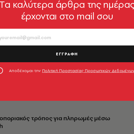
Tα καλύτερα άρθρα της ημέρα
έρχονται στο mail σου
SMART LIFE
n Pay: Κάνε το ρολόι
ΕΓΓΡΑΦΗ
οφόλι με μια εφαρ
Αποδέχομαι την
Πολιτική Προστασίας Προσωπικών Δεδομένω
 καρπό σου και η προπόνηση για τον Μαραθώνιο γίν
οποριακός τρόπος για πληρωμές μέσω
h