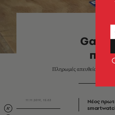
Garmi
πορτ
Πληρωμές απευθείας από τον
Νέος πρωτ
11.11.2019, 15:03
smartwatc