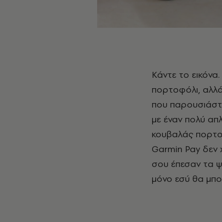
Κάντε το εικόνα. Πας για τρέξιμο και δεν χρειάζεται καν να πάρεις όχι το
πορτοφόλι, αλλά
που παρουσιάστη
με έναν πολύ απ
κουβαλάς πορτοφ
Garmin Pay δεν 
σου έπεσαν τα ψ
μόνο εσύ θα μπορ