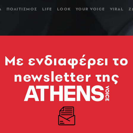
Α
ΠΟΛΙΤΙΣΜΟΣ
LIFE
LOOK
YOUR VOICE
VIRAL
Ζ
Mε ενδιαφέρει το
newsletter της