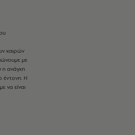
ή
ων καιρών
ειώνουμε με
υ η ανάγκη
ο έντονη. Η
ε να είναι