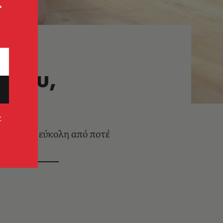
ς
 σου,
μογή
ν
εται πιο εύκολη από ποτέ