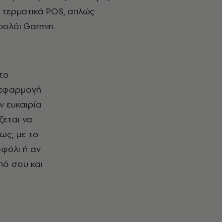
 τερματικά POS, απλώς
ρολόι Garmin.
η εφαρμογή
ν ευκαιρία
ζεται να
ως, με το
οφόλι ή αν
πό σου και