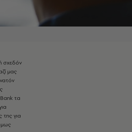
αζί μας
υνατόν
ις
 Bank τα
για
 της για
 όμως