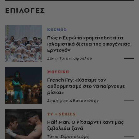
EΠΙΛΟΓΈΣ
ΚΟΣΜΟΣ
Πώς η Ευρώπη χρηματοδοτεί τα
ισλαμιστικά δίκτυα της οικογένειας
Ερντογάν
Σώτη Τριανταφύλλου
ΜΟΥΣΙΚΗ
French Fry: «Χάσαμε τον
αυθορμητισμό στο να παίρνουμε
ρίσκα»
Δημήτρης Αθανασιάδης
TV + SERIES
Half Man: Ο Ρίτσαρντ Γκαντ μας
ξεβολεύει ξανά
Τάνια Σκραπαλιώρη