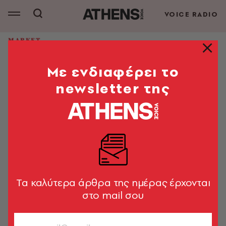
VOICE RADIO
MARKET
Φυσικό Μεταλλικό Νερό ΑρρένΑ:
Mε ενδιαφέρει το
Μια σπουδαία συνεργασία
γεννημένη στο νερό!
newsletter της
Στηρίζει την αθλήτρια Ευαγγελία Αναστασιάδου,
Παγκόσμια Πρωταθλήτρια Κωπηλασίας
Market News
15.04.2025, 15:03
1’ ΔΙΑΒΑΣΜΑ
Tα καλύτερα άρθρα της ημέρας έρχονται
στο mail σου