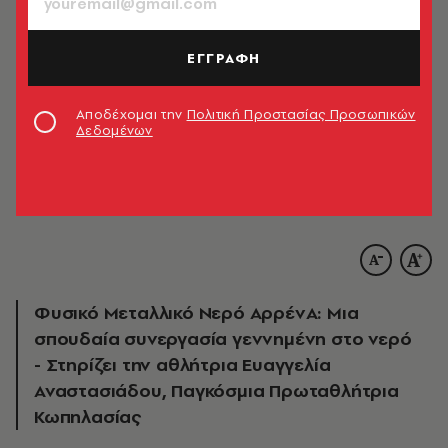
ΕΓΓΡΑΦΗ
Αποδέχομαι την
Πολιτική Προστασίας Προσωπικών
Δεδομένων
Φυσικό Μεταλλικό Νερό ΑρρένΑ: Μια
σπουδαία συνεργασία γεννημένη στο νερό
- Στηρίζει την αθλήτρια Ευαγγελία
Αναστασιάδου, Παγκόσμια Πρωταθλήτρια
Κωπηλασίας