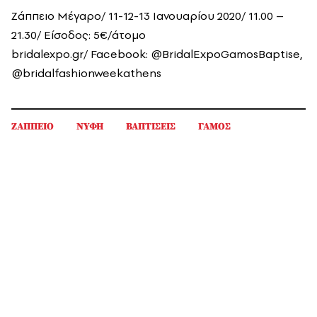
Ζάππειο Μέγαρο/
11-12-13 Ιανουαρίου 2020/
11.00 –
21.30/ Είσοδος: 5€/άτομο
bridalexpo.gr/ Facebook: @BridalExpoGamosBaptise,
@bridalfashionweekathens
ΖΑΠΠΕΙΟ
ΝΥΦΗ
ΒΑΠΤΙΣΕΙΣ
ΓΑΜΟΣ