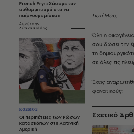
French Fry: «Χάσαμε τον
αυθορμητισμό στο να
Γιατί Mac;
παίρνουμε ρίσκα»
Δημήτρης
Αθανασιάδης
Όλη η οικογένει
σου δώσει την 
τη δημιουργικότ
σε όλες τις πλε
Έχεις αναρωτηθε
φανατικούς;
ΚΟΣΜΟΣ
Σχετικό Άρ
Οι περιπέτειες των Ρώσων
κατασκόπων στη Λατινική
Αμερική