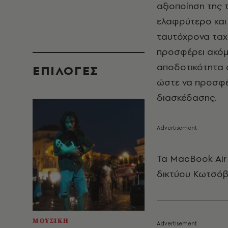
αξιοποίηση της τ
ελαφρύτερο και 
ταυτόχρονα ταχ
προσφέρει ακόμα
αποδοτικότητα σ
EΠΙΛΟΓΈΣ
ώστε να προσφέ
διασκέδασης.
Τα MacBook Air 
δικτύου Κωτσόβ
ΜΟΥΣΙΚΗ