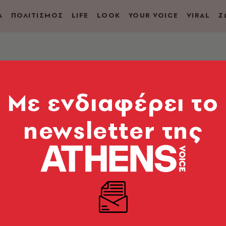
Α
ΠΟΛΙΤΙΣΜΟΣ
LIFE
LOOK
YOUR VOICE
VIRAL
Ζ
 της Apple στην
Mε ενδιαφέρει το
ρονομιακή τιμή
newsletter της