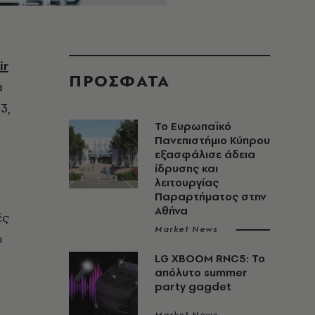
ir
ΠΡΟΣΦΑΤΑ
α
3,
Το Ευρωπαϊκό
Πανεπιστήμιο Κύπρου
εξασφάλισε άδεια
ίδρυσης και
λειτουργίας
Παραρτήματος στην
Αθήνα
ές
Market News
ό
LG XBOOM RNC5: Το
απόλυτο summer
party gagdet