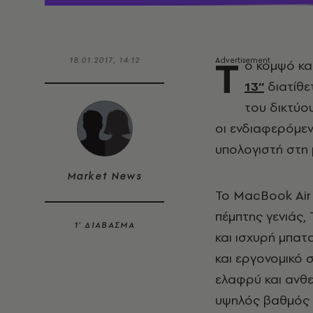
Τ
18.01.2017, 14:12
ο κομψό κα
13’’
διατίθε
του δικτύου
οι ενδιαφερόμε
υπολογιστή στη 
Market News
Το MacBook Air 1
πέμπτης γενιάς,
1’ ΔΙΑΒΑΣΜΑ
και ισχυρή μπατ
και εργονομικό 
ελαφρύ και ανθε
υψηλός βαθμός 