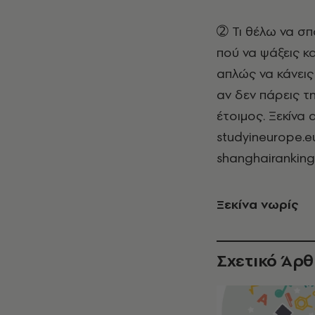
➁ Τι θέλω να σ
πού να ψάξεις κα
απλώς να κάνεις
αν δεν πάρεις τ
έτοιμος. Ξεκίνα
studyineurope.eu
shanghairanking
Ξεκίνα νωρίς
Σχετικό Άρ