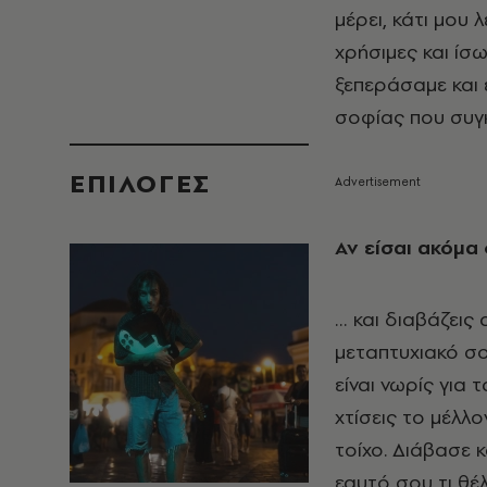
μέρει, κάτι μου
χρήσιμες και ίσ
ξεπεράσαμε και 
σοφίας που συγ
EΠΙΛΟΓΈΣ
Αν είσαι ακόμα
… και διαβάζεις
μεταπτυχιακό σου
είναι νωρίς για 
χτίσεις το μέλλ
τοίχο. Διάβασε 
εαυτό σου τι θέλ