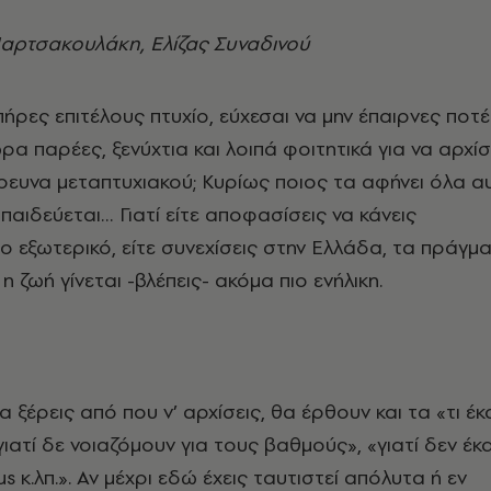
ρτσακουλάκη, Ελίζας Συναδινού
 πήρες επιτέλους πτυχίο, εύχεσαι να μην έπαιρνες ποτέ
α παρέες, ξενύχτια και λοιπά φοιτητικά για να αρχίσ
ευνα μεταπτυχιακού; Κυρίως ποιος τα αφήνει όλα α
ή παιδεύεται… Γιατί είτε αποφασίσεις να κάνεις
ο εξωτερικό, είτε συνεχίσεις στην Ελλάδα, τα πράγμ
 ζωή γίνεται -βλέπεις- ακόμα πιο ενήλικη.
θα ξέρεις από που ν’ αρχίσεις, θα έρθουν και τα «τι έ
ιατί δε νοιαζόμουν για τους βαθμούς», «γιατί δεν έκ
s κ.λπ.». Αν μέχρι εδώ έχεις ταυτιστεί απόλυτα ή εν