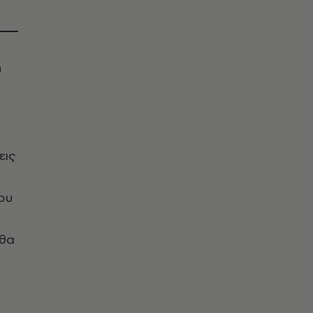
ή
εις
ου
 θα