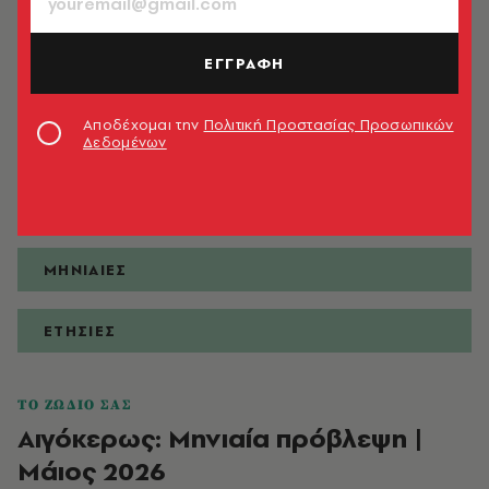
ΕΓΓΡΑΦΗ
ΠΡΟΒΛΕΨΕΙΣ
Αποδέχομαι την
Πολιτική Προστασίας Προσωπικών
Δεδομένων
ΗΜΕΡΗΣΙΕΣ
ΕΒΔΟΜΑΔΙΑΙΕΣ
ΜΗΝΙΑΙΕΣ
ΕΤΗΣΙΕΣ
ΤΟ ΖΩΔΙΟ ΣΑΣ
Αιγόκερως: Μηνιαία πρόβλεψη |
Μάιος 2026