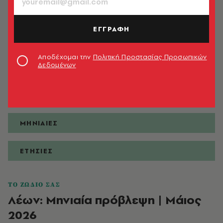
ΕΓΓΡΑΦΗ
ΠΡΟΒΛΕΨΕΙΣ
Αποδέχομαι την
Πολιτική Προστασίας Προσωπικών
Δεδομένων
ΗΜΕΡΗΣΙΕΣ
ΕΒΔΟΜΑΔΙΑΙΕΣ
ΜΗΝΙΑΙΕΣ
ΕΤΗΣΙΕΣ
ΤΟ ΖΩΔΙΟ ΣΑΣ
Λέων: Μηνιαία πρόβλεψη | Μάιος
2026