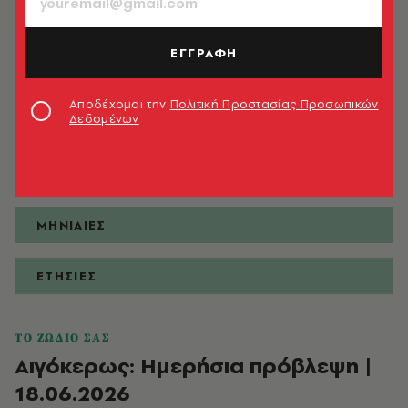
ΕΓΓΡΑΦΗ
ΠΡΟΒΛΕΨΕΙΣ
Αποδέχομαι την
Πολιτική Προστασίας Προσωπικών
Δεδομένων
ΗΜΕΡΗΣΙΕΣ
ΕΒΔΟΜΑΔΙΑΙΕΣ
ΜΗΝΙΑΙΕΣ
ΕΤΗΣΙΕΣ
ΤΟ ΖΩΔΙΟ ΣΑΣ
Αιγόκερως: Ημερήσια πρόβλεψη |
18.06.2026