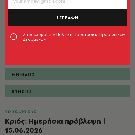
ΕΓΓΡΑΦΗ
ΠΡΟΒΛΕΨΕΙΣ
Αποδέχομαι την
Πολιτική Προστασίας Προσωπικών
Δεδομένων
ΗΜΕΡΗΣΙΕΣ
ΕΒΔΟΜΑΔΙΑΙΕΣ
ΜΗΝΙΑΙΕΣ
ΕΤΗΣΙΕΣ
ΤΟ ΖΩΔΙΟ ΣΑΣ
Κριός: Ημερήσια πρόβλεψη |
15.06.2026