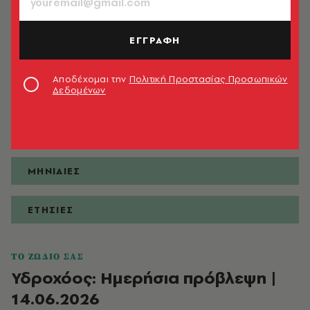
ΕΓΓΡΑΦΗ
ΠΡΟΒΛΕΨΕΙΣ
Αποδέχομαι την
Πολιτική Προστασίας Προσωπικών
Δεδομένων
ΗΜΕΡΗΣΙΕΣ
ΕΒΔΟΜΑΔΙΑΙΕΣ
ΜΗΝΙΑΙΕΣ
ΕΤΗΣΙΕΣ
ΤΟ ΖΩΔΙΟ ΣΑΣ
Υδροχόος: Ημερήσια πρόβλεψη |
14.06.2026