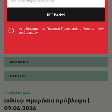
ΕΓΓΡΑΦΗ
ΠΡΟΒΛΕΨΕΙΣ
Αποδέχομαι την
Πολιτική Προστασίας Προσωπικών
Δεδομένων
ΗΜΕΡΗΣΙΕΣ
ΕΒΔΟΜΑΔΙΑΙΕΣ
ΜΗΝΙΑΙΕΣ
ΕΤΗΣΙΕΣ
ΤΟ ΖΩΔΙΟ ΣΑΣ
Ιχθύες: Ημερήσια πρόβλεψη |
09.06.2026