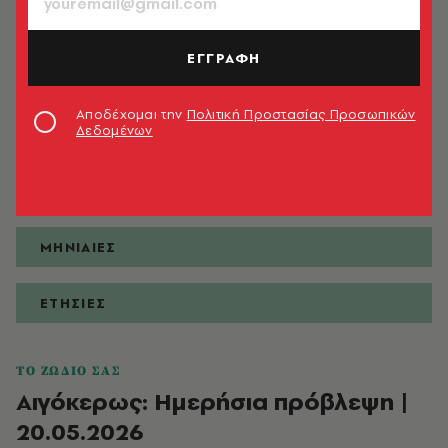
ΕΓΓΡΑΦΗ
ΠΡΟΒΛΕΨΕΙΣ
Αποδέχομαι την
Πολιτική Προστασίας Προσωπικών
Δεδομένων
ΗΜΕΡΗΣΙΕΣ
ΕΒΔΟΜΑΔΙΑΙΕΣ
ΜΗΝΙΑΙΕΣ
ΕΤΗΣΙΕΣ
ΤΟ ΖΩΔΙΟ ΣΑΣ
Αιγόκερως: Ημερήσια πρόβλεψη |
20.05.2026