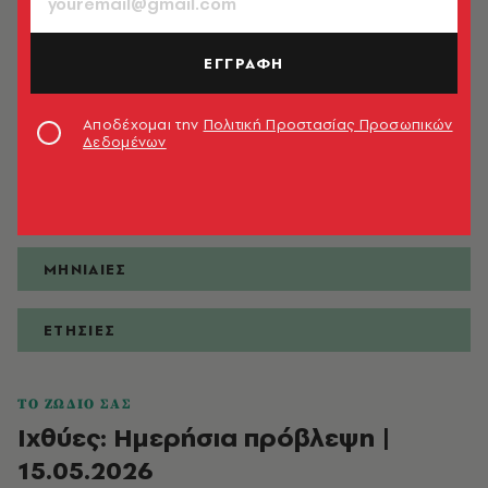
ΕΓΓΡΑΦΗ
ΠΡΟΒΛΕΨΕΙΣ
Αποδέχομαι την
Πολιτική Προστασίας Προσωπικών
Δεδομένων
ΗΜΕΡΗΣΙΕΣ
ΕΒΔΟΜΑΔΙΑΙΕΣ
ΜΗΝΙΑΙΕΣ
ΕΤΗΣΙΕΣ
ΤΟ ΖΩΔΙΟ ΣΑΣ
Ιχθύες: Ημερήσια πρόβλεψη |
15.05.2026