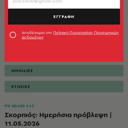
ΕΓΓΡΑΦΗ
ΠΡΟΒΛΕΨΕΙΣ
Αποδέχομαι την
Πολιτική Προστασίας Προσωπικών
Δεδομένων
ΗΜΕΡΗΣΙΕΣ
ΕΒΔΟΜΑΔΙΑΙΕΣ
ΜΗΝΙΑΙΕΣ
ΕΤΗΣΙΕΣ
ΤΟ ΖΩΔΙΟ ΣΑΣ
Σκορπιός: Ημερήσια πρόβλεψη |
11.05.2026