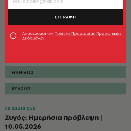
ΕΓΓΡΑΦΗ
ΠΡΟΒΛΕΨΕΙΣ
Αποδέχομαι την
Πολιτική Προστασίας Προσωπικών
Δεδομένων
ΗΜΕΡΗΣΙΕΣ
ΕΒΔΟΜΑΔΙΑΙΕΣ
ΜΗΝΙΑΙΕΣ
ΕΤΗΣΙΕΣ
ΤΟ ΖΩΔΙΟ ΣΑΣ
Ζυγός: Ημερήσια πρόβλεψη |
10.05.2026