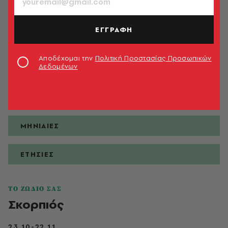
ΕΓΓΡΑΦΗ
ΠΡΟΒΛΕΨΕΙΣ
Αποδέχομαι την
Πολιτική Προστασίας Προσωπικών
Δεδομένων
ΗΜΕΡΗΣΙΕΣ
ΕΒΔΟΜΑΔΙΑΙΕΣ
ΜΗΝΙΑΙΕΣ
ΕΤΗΣΙΕΣ
ΤΟ ΖΩΔΙΟ ΣΑΣ
Σκορπιός
23.10-22.11