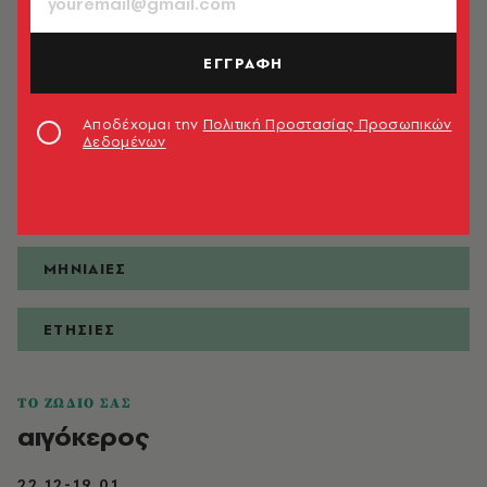
ΕΓΓΡΑΦΗ
ΠΡΟΒΛΕΨΕΙΣ
Αποδέχομαι την
Πολιτική Προστασίας Προσωπικών
Δεδομένων
ΗΜΕΡΗΣΙΕΣ
ΕΒΔΟΜΑΔΙΑΙΕΣ
ΜΗΝΙΑΙΕΣ
ΕΤΗΣΙΕΣ
ΤΟ ΖΩΔΙΟ ΣΑΣ
αιγόκερος
22.12-19.01