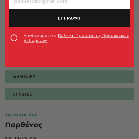
ΕΓΓΡΑΦΗ
ΠΡΟΒΛΕΨΕΙΣ
Αποδέχομαι την
Πολιτική Προστασίας Προσωπικών
Δεδομένων
ΗΜΕΡΗΣΙΕΣ
ΕΒΔΟΜΑΔΙΑΙΕΣ
ΜΗΝΙΑΙΕΣ
ΕΤΗΣΙΕΣ
ΤΟ ΖΩΔΙΟ ΣΑΣ
Παρθένος
24.08-22.09