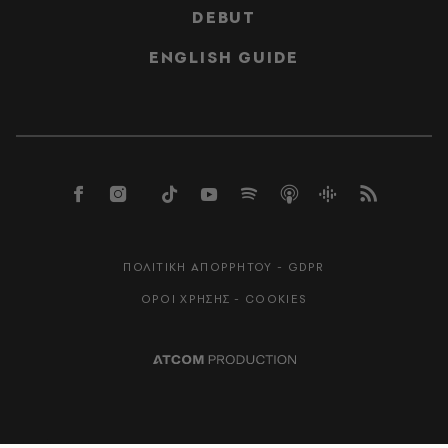
DEBUT
ENGLISH GUIDE
ΠΟΛΙΤΙΚΗ ΑΠΟΡΡΗΤΟΥ - GDPR
ΟΡΟΙ ΧΡΗΣΗΣ - COOKIES