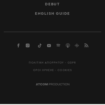
DEBUT
ENGLISH GUIDE
ΠΟΛΙΤΙΚΗ ΑΠΟΡΡΗΤΟΥ - GDPR
ΟΡΟΙ ΧΡΗΣΗΣ - COOKIES