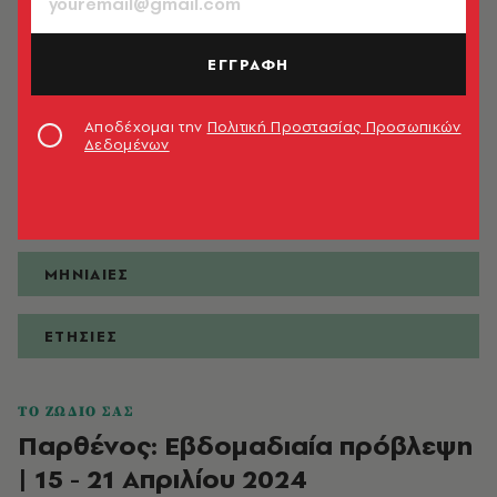
ΕΓΓΡΑΦΗ
ΠΡΟΒΛΕΨΕΙΣ
Αποδέχομαι την
Πολιτική Προστασίας Προσωπικών
Δεδομένων
ΗΜΕΡΗΣΙΕΣ
ΕΒΔΟΜΑΔΙΑΙΕΣ
ΜΗΝΙΑΙΕΣ
ΕΤΗΣΙΕΣ
ΤΟ ΖΩΔΙΟ ΣΑΣ
Παρθένος: Εβδομαδιαία πρόβλεψη
| 15 - 21 Απριλίου 2024