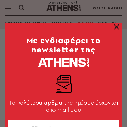
VOICE RADIO
ΚΙΝΗΜΑΤΟΓΡΑΦΟΣ
ΜΟΥΣΙΚΗ
ΒΙΒΛΙΟ
ΘΕΑΤΡΟ - Ο
Mε ενδιαφέρει το
newsletter της
ΖΙΛΜΠΕΡ ΣΙΝΟΥΕ
ΑΝΑΖΗΤΗΣΗ ΒΙΒΛΙΟΥ
Εμφάνιση φίλτρων
Tα καλύτερα άρθρα της ημέρας έρχονται
στο mail σου