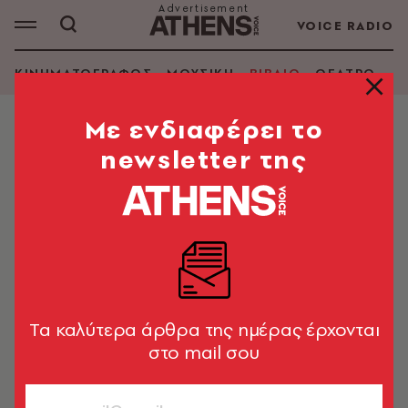
VOICE RADIO
ΚΙΝΗΜΑΤΟΓΡΑΦΟΣ
ΜΟΥΣΙΚΗ
ΒΙΒΛΙΟ
ΘΕΑΤΡΟ - Ο
Mε ενδιαφέρει το
newsletter της
ΞΕΝΟΦΩΝ ΓΙΑΤΑΓΑΝΑΣ -
ΔΗΜΗΤΡΗΣ ΚΑΛΟΥΔΙΩΤΗΣ
ΑΝΑΖΗΤΗΣΗ ΒΙΒΛΙΟΥ
Tα καλύτερα άρθρα της ημέρας έρχονται
Εμφάνιση φίλτρων
στο mail σου