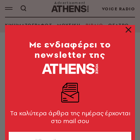
VOICE RADIO
ΚΙΝΗΜΑΤΟΓΡΑΦΟΣ
ΜΟΥΣΙΚΗ
ΒΙΒΛΙΟ
ΘΕΑΤΡΟ - Ο
Mε ενδιαφέρει το
newsletter της
ΤΖΟΝ ΙΡΒΙΝΓΚ
ΑΝΑΖΗΤΗΣΗ ΒΙΒΛΙΟΥ
Εμφάνιση φίλτρων
Tα καλύτερα άρθρα της ημέρας έρχονται
στο mail σου