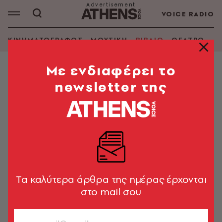
VOICE RADIO
ΚΙΝΗΜΑΤΟΓΡΑΦΟΣ
ΜΟΥΣΙΚΗ
ΒΙΒΛΙΟ
ΘΕΑΤΡΟ - Ο
Mε ενδιαφέρει το
newsletter της
SMITH WILBUR
ΑΝΑΖΗΤΗΣΗ ΒΙΒΛΙΟΥ
Εμφάνιση φίλτρων
Tα καλύτερα άρθρα της ημέρας έρχονται
στο mail σου