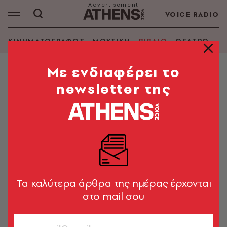
VOICE RADIO
ΚΙΝΗΜΑΤΟΓΡΑΦΟΣ
ΜΟΥΣΙΚΗ
ΒΙΒΛΙΟ
ΘΕΑΤΡΟ - Ο
Mε ενδιαφέρει το
newsletter της
ΣΕΡΙ ΜΠΕΡΜΑΝ
ΑΝΑΖΗΤΗΣΗ ΒΙΒΛΙΟΥ
Εμφάνιση φίλτρων
Tα καλύτερα άρθρα της ημέρας έρχονται
στο mail σου