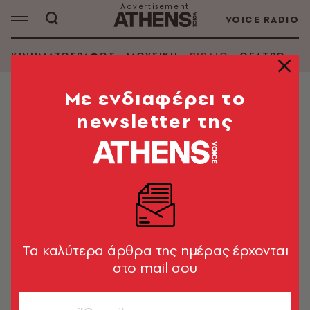
VOICE RADIO
ΚΙΝΗΜΑΤΟΓΡΑΦΟΣ
ΜΟΥΣΙΚΗ
ΒΙΒΛΙΟ
ΘΕΑΤΡΟ - Ο
Mε ενδιαφέρει το
newsletter της
SARA GILLINGHAM
ΑΝΑΖΗΤΗΣΗ ΒΙΒΛΙΟΥ
Εμφάνιση φίλτρων
Tα καλύτερα άρθρα της ημέρας έρχονται
στο mail σου