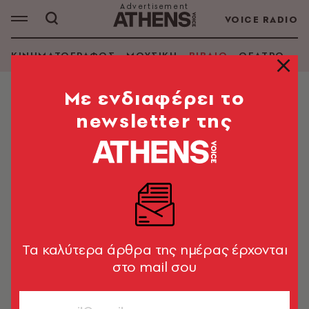
VOICE RADIO
ΚΙΝΗΜΑΤΟΓΡΑΦΟΣ
ΜΟΥΣΙΚΗ
ΒΙΒΛΙΟ
ΘΕΑΤΡΟ - Ο
Mε ενδιαφέρει το
newsletter της
ΡΟΜΠΕΡΤ ΒΑΝ ΓΚΟΥΛΙΚ
ΑΝΑΖΗΤΗΣΗ ΒΙΒΛΙΟΥ
Εμφάνιση φίλτρων
Tα καλύτερα άρθρα της ημέρας έρχονται
στο mail σου