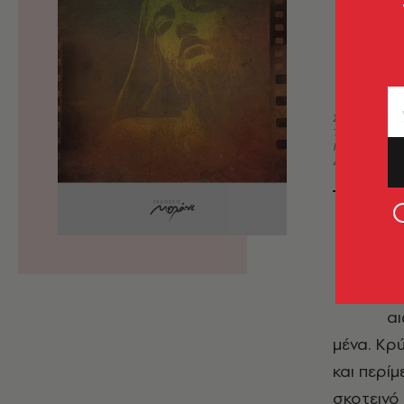
Σελίδες: 12
Τιμή: €10,0
ISBN: 978-
Διαστάσεις:
Μ
Α
Εν
αι
μένα. Κρ
και περί
σκοτεινό 