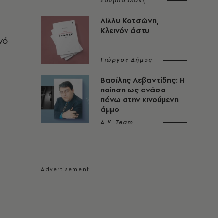
Ζουμπουλάκη
ε
Λίλλυ Κοτσώνη,
Κλεινόν άστυ
νό
Γιώργος Δήμος
Βασίλης Λεβαντίδης: Η
ποίηση ως ανάσα
πάνω στην κινούμενη
άμμο
A.V. Team