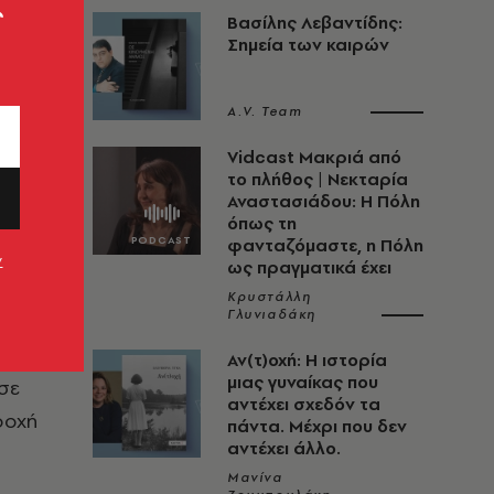
ς
Βασίλης Λεβαντίδης:
Σημεία των καιρών
A.V. Team
Vidcast Μακριά από
το πλήθος | Νεκταρία
Αναστασιάδου: Η Πόλη
όπως τη
φανταζόμαστε, η Πόλη
ν
ως πραγματικά έχει
Κρυστάλλη
Γλυνιαδάκη
Αν(τ)οχή: Η ιστορία
μιας γυναίκας που
 σε
αντέχει σχεδόν τα
ροχή
πάντα. Μέχρι που δεν
αντέχει άλλο.
Μανίνα