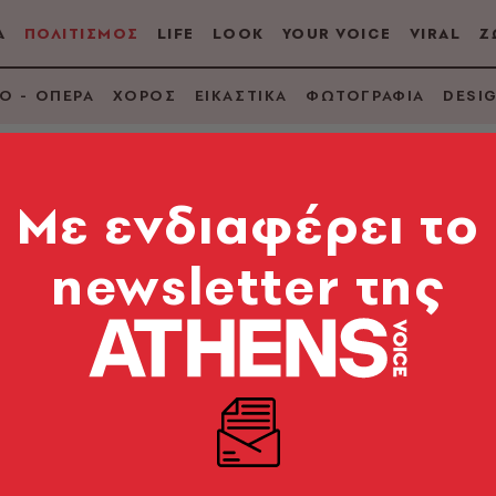
Α
ΠΟΛΙΤΙΣΜΟΣ
LIFE
LOOK
YOUR VOICE
VIRAL
Ζ
Ο - ΟΠΕΡΑ
ΧΟΡΟΣ
ΕΙΚΑΣΤΙΚΑ
ΦΩΤΟΓΡΑΦΙΑ
DESI
Mε ενδιαφέρει το
newsletter της
ριγωνομετρία των
θών
ιαβής
Μελάνι
Ποίησ