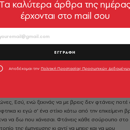
Tα καλύτερα άρθρα της ημέρα
έρχονται στο mail σου
4
0
960-591-147-8
ΕΓΓΡΑΦΗ
 14 x 21
Αποδέχομαι την
Πολιτική Προστασίας Προσωπικών Δεδομένω
ΤΑΙΗ ΑΝΑΜΟΝΗ
ώ σε περιμένω μέρες, μήνες, χρόνια, μη σου πω και
ώνες, Εσύ, ενώ ξεκινάς να με βρεις δεν φτάνεις ποτέ
ύφτηκα κι εγώ σ' ένα στίχο κάτω από την επικείμενη β
μενα να δω που χάνεσαι. Φτάνεις κάθε σούρουπο στο
τοπίο της έμπνευσης κι αντί να μπεις και να μου