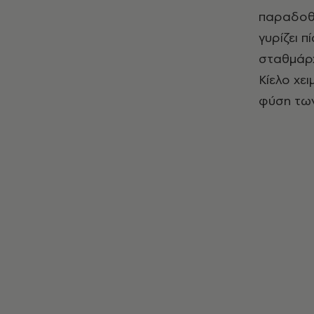
παραδοθε
γυρίζει π
σταθμάρχ
Κίελο χε
φύση των